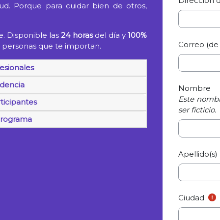
Dirección 
lud. Porque para cuidar bien de otros,
e. Disponible las
24 horas
del día y
100%
Correo (de
as personas que te importan.
esionales
idencia
Nombre
Este nombre
ticipantes
ser ficticio.
programa
Apellido(s)
Ciudad