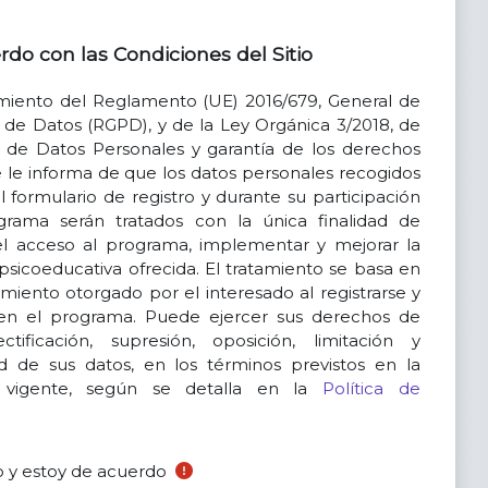
 con las Condiciones del Sitio
do con las Condiciones del Sitio
n las Condiciones del Sitio
iento del Reglamento (UE) 2016/679, General de
 de Datos (RGPD), y de la Ley Orgánica 3/2018, de
 de Datos Personales y garantía de los derechos
se le informa de que los datos personales recogidos
l formulario de registro y durante su participación
grama serán tratados con la única finalidad de
el acceso al programa, implementar y mejorar la
psicoeducativa ofrecida. El tratamiento se basa en
miento otorgado por el interesado al registrarse y
 en el programa. Puede ejercer sus derechos de
ctificación, supresión, oposición, limitación y
ad de sus datos, en los términos previstos en la
 vigente, según se detalla en la
Política de
 y estoy de acuerdo