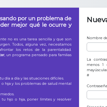
pasando por un problema de
Nuev
der mejor qué le ocurre y
Nombre de
e no es una tarea sencilla y que son
rgen. Todos, alguna vez, necesitamos
rontar los retos de la parentalidad.
tar
, un programa pensado para familias
La contra
menos 1 d
mayúscula(s
#
 día a día y las situaciones difíciles.
o hija y los problemas de salud mental
Contraseñ
 miedos.
 hijo o hija, poner límites y resolver