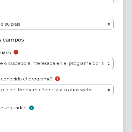
campos
s campos
pos
suario
 conocido el programa?
e seguridad